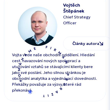
Vojtěch
Štěpánek
Chief Strategy
Officer
Články autora
Vojta vede naše obchodní oddělení. Hledání
cest, navazování nových spoluprací a
utužování vztahů se stávajícími klienty bere
jako své poslání. Jeho silnou stránkou je
obchodní analytika a vyjednávací dovednosti.
Překážky považuje za výzvy, které rád
překonává.