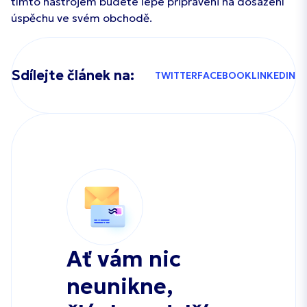
tímto nástrojem budete lépe připraveni na dosažení
úspěchu ve svém obchodě.
Sdílejte článek na:
TWITTER
FACEBOOK
LINKEDIN
Ať vám nic
neunikne,