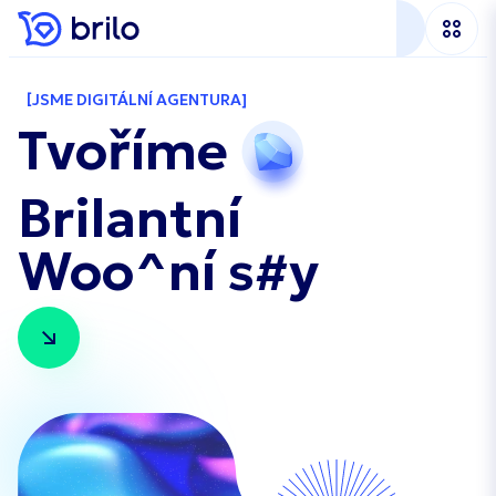
JSME DIGITÁLNÍ AGENTURA
Tvoříme
Brilantní
Woo^ní s#y