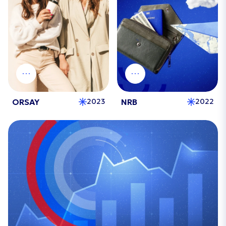
ORSAY
NRB
2023
2022