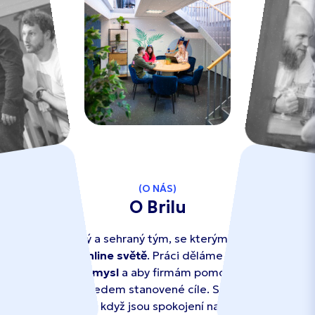
O NÁS
O Brilu
Jsme zkušený a sehraný tým, se kterým se dokážete
prosadit v online světě
. Práci děláme tak, aby měla
dlouhodobý smysl
a aby firmám pomohla dosáhnout
a překonat předem stanovené cíle. Spokojení jsme
tehdy, až když jsou spokojení naši klienti.