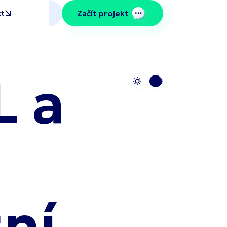
 a
tní