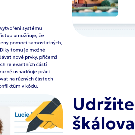
 vytvoření systému
ístup umožňuje, že
ízeny pomocí samostatných,
 Díky tomu je možné
dávat nové prvky, přičemž
h relevantních částí
ýrazně usnadňuje práci
ovat na různých částech
onfliktům v kódu.
Udržite
škálova