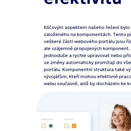
Klíčovým aspektem našeho řešení bylo
založeného na komponentách. Tento př
veškeré části webového portálu jsou ř
ale vzájemně propojených komponent.
jednoduše a rychle upravovat nebo při
se změny automaticky promítají do všec
portálu. Komponentní struktura také v
vývojářům, kteří mohou efektivně prac
webu současně, aniž by docházelo ke k