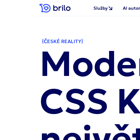
ČESKÉ REALITY
Moder
CSS K
nejvě