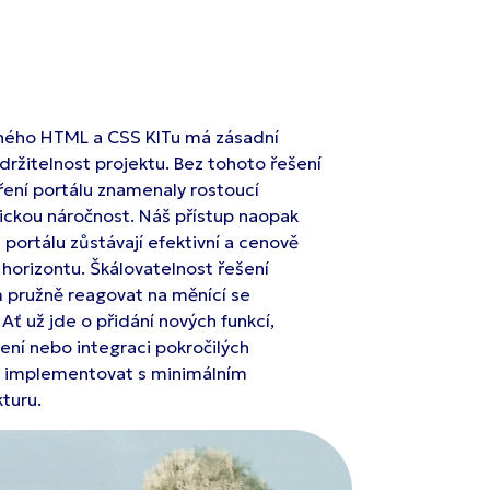
ého HTML a CSS KITu má zásadní
žitelnost projektu. Bez tohoto řešení
ření portálu znamenaly rostoucí
nickou náročnost. Náš přístup naopak
a portálu zůstávají efektivní a cenově
horizontu. Škálovatelnost řešení
pružně reagovat na měnící se
Ať už jde o přidání nových funkcí,
zení nebo integraci pokročilých
lze implementovat s minimálním
turu.