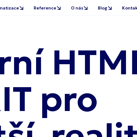
ní HTML
IT pro
tší
reali