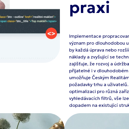
praxi
Implementace propracovan
význam pro dlouhodobou udr
by každá úprava nebo rozší
náklady a zvyšující se tech
zajišťuje, že rozvoj a údržb
přijatelné i v dlouhodobém 
umožňuje Českým Realitám 
požadavky trhu a uživatelů. 
optimalizaci pro různá zaří
vyhledávacích filtrů, vše 
dopadem na existující struk