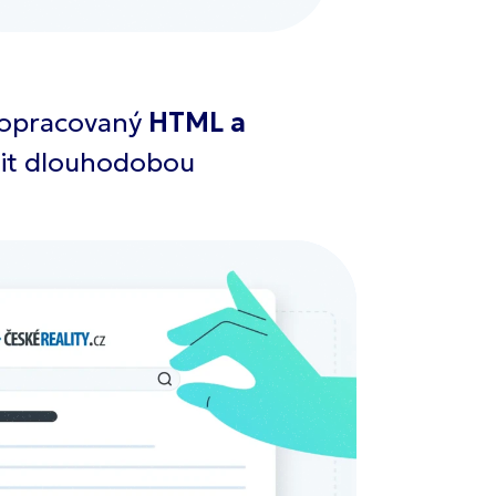
propracovaný
HTML a
tit dlouhodobou