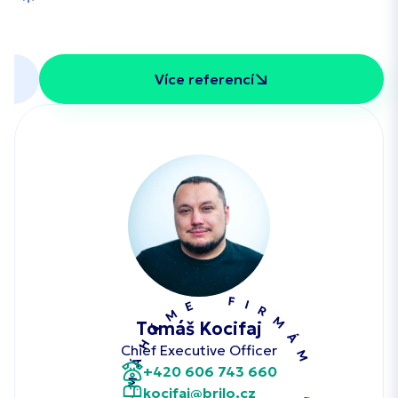
Více referencí
Tomáš Kocifaj
Chief Executive Officer
+420 606 743 660
kocifaj@brilo.cz