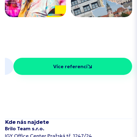
COLOURS OF
JIHOČESKÉ TÝDENÍKY
2025
OSTRAVA
2025
Více referencí
Kde nás najdete
Brilo Team s.r.o.
IGY Office Center Pražská tř. 1247/24,