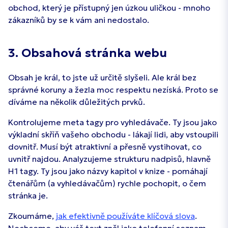
obchod, který je přístupný jen úzkou uličkou - mnoho
zákazníků by se k vám ani nedostalo.
3. Obsahová stránka webu
Obsah je král, to jste už určitě slyšeli. Ale král bez
správné koruny a žezla moc respektu nezíská. Proto se
díváme na několik důležitých prvků.
Kontrolujeme meta tagy pro vyhledávače. Ty jsou jako
výkladní skříň vašeho obchodu - lákají lidi, aby vstoupili
dovnitř. Musí být atraktivní a přesně vystihovat, co
uvnitř najdou. Analyzujeme strukturu nadpisů, hlavně
H1 tagy. Ty jsou jako názvy kapitol v knize - pomáhají
čtenářům (a vyhledávačům) rychle pochopit, o čem
stránka je.
Zkoumáme,
jak efektivně používáte klíčová slova
.
Nechceme, aby váš text zněl jako telefonní seznam,