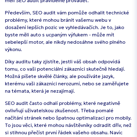
měli SEO audit pravidelně provádět.
Především, SEO audit vám pomůže odhalit technické
problémy, které mohou bránit vašemu webu v
dosažení lepších pozic ve vyhledávačích. Je to, jako
byste měli auto s ucpaným výfukem - může mít
sebelepší motor, ale nikdy nedosáhne svého plného
výkonu.
Díky auditu taky zjistíte, jestli váš obsah odpovídá
tomu, co vaši potenciální zákazníci skutečně hledají.
Možná píšete skvělé články, ale používáte jazyk,
kterému vaši zákazníci nerozumí, nebo se zaměřujete
na témata, která je nezajímají.
SEO audit často odhalí problémy, které negativně
ovlivňují uživatelskou zkušenost. Třeba pomalé
načítání stránek nebo špatnou optimalizaci pro mobily.
To jsou věci, které mohou návštěvníky odradit dřív, než
si stihnou přečíst první řádek vašeho obsahu. Navíc