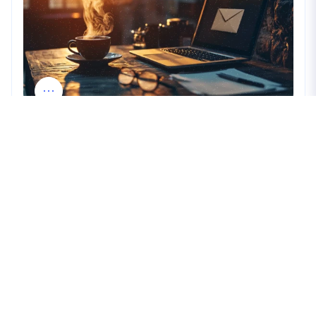
E-mailový marketing: Síla přímého
spojení se zákazníkem
31.01.2025
Kde nás najdete
Brilo Team s.r.o.
IGY Office Center Pražská tř. 1247/24,
370 04 České Budějovice
+420 606 743 660
team@brilo.cz