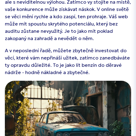
ale s neviditelnou výlohou. Zatímco vy stojíte na místě,
vaše konkurence může získávat náskok. V online světě
se věci mění rychle a kdo zaspí, ten prohraje. Váš web
může mít spoustu skrytého potenciálu, který bez
auditu zůstane nevyužitý. Je to jako mít poklad
zakopaný na zahradě a nevědět o něm.
A v neposlední řadě, můžete zbytečně investovat do
věcí, které vám nepřináší užitek, zatímco zanedbáváte
ty opravdu důležité. To je jako lít benzín do děravé
nádrže - hodně nákladné a zbytečné.