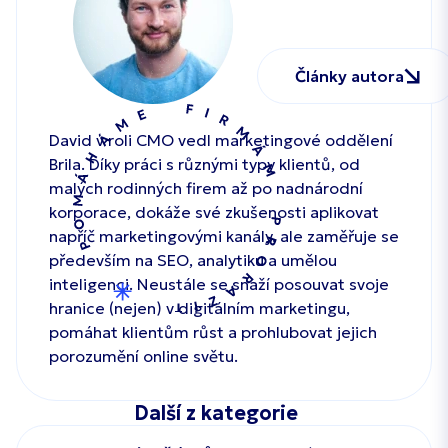
Články autora
David v roli CMO vedl marketingové oddělení
Brila. Díky práci s různými typy klientů, od
malých rodinných firem až po nadnárodní
korporace, dokáže své zkušenosti aplikovat
napříč marketingovými kanály, ale zaměřuje se
především na SEO, analytiku a umělou
inteligenci. Neustále se snaží posouvat svoje
hranice (nejen) v digitálním marketingu,
pomáhat klientům růst a prohlubovat jejich
porozumění online světu.
Další z kategorie