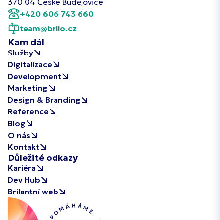
370 04 České Budějovice
+420 606 743 660
team@brilo.cz
Kam dál
Služby
Digitalizace
Development
Marketing
Design & Branding
Reference
Blog
O nás
Kontakt
Důležité odkazy
Kariéra
Dev Hub
Brilantní web