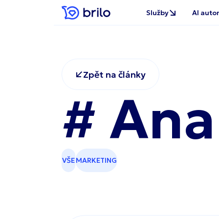
# Ana
VŠE
MARKETING