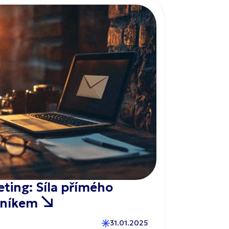
ting: Síla přímého
azníkem
31.01.2025