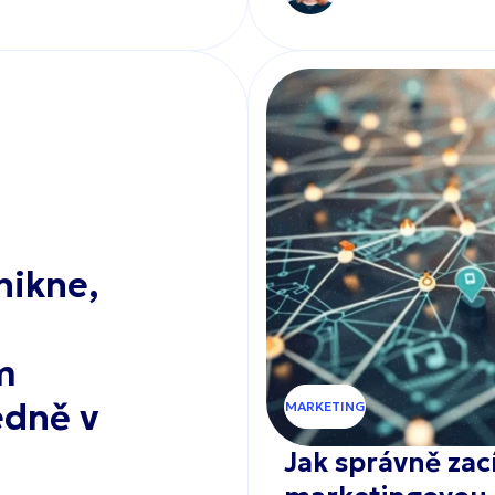
nikne,
m
edně v
MARKETING
Jak správně zací