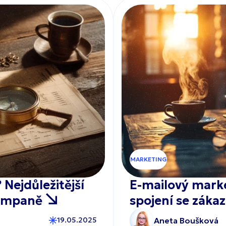
MARKETING
? Nejdůležitější
E-mailový marke
kampaně
spojení se zák
Aneta Boušková
19.05.2025