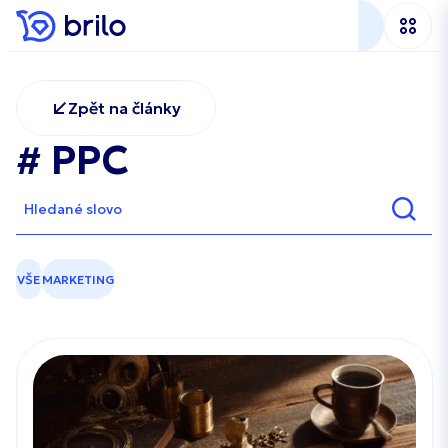
Zpět na články
# PPC
VŠE
MARKETING